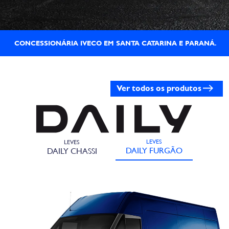
CONCESSIONÁRIA IVECO EM SANTA CATARINA E PARANÁ.
Ver todos os produtos
LEVES
LEVES
DAILY FURGÃO
DAILY CHASSI