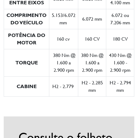
ENTRE EIXOS
4.100 mm
COMPRIMENTO
5.153/6.072
6.072 ou
6.072 mm
DO VEÍCULO
mm
7.206 mm
POTÊNCIA DO
160 cv
160 CV
180 CV
MOTOR
380 Nm @
380 Nm @
430 Nm @
TORQUE
1.600 a
1.600 a
1.600 -
2.900 rpm
2.900 rpm
2.900 rpm
H2 - 2.285
H2 - 2.794
CABINE
H2 - 2.779
mm
mm
Consulte o folheto