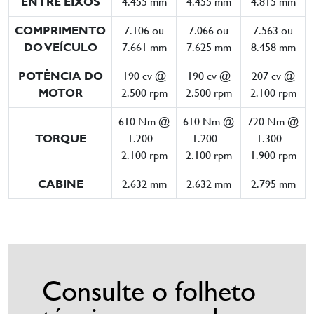
ENTRE EIXOS
4.455 mm
4.455 mm
4.815 mm
COMPRIMENTO
7.106 ou
7.066 ou
7.563 ou
DO VEÍCULO
7.661 mm
7.625 mm
8.458 mm
POTÊNCIA DO
190 cv @
190 cv @
207 cv @
MOTOR
2.500 rpm
2.500 rpm
2.100 rpm
610 Nm @
610 Nm @
720 Nm @
TORQUE
1.200 –
1.200 –
1.300 –
2.100 rpm
2.100 rpm
1.900 rpm
CABINE
2.632 mm
2.632 mm
2.795 mm
Consulte o folheto