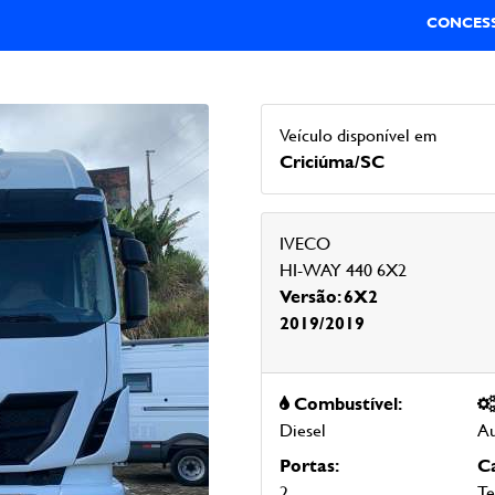
CONCESS
Veículo disponível em
Criciúma/SC
IVECO
HI-WAY 440 6X2
Versão: 6X2
2019/2019
Combustível:
Diesel
Au
Portas:
Ca
2
Te