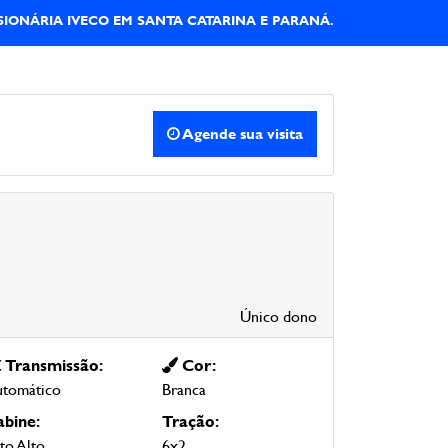
IONÁRIA IVECO EM SANTA CATARINA E PARANÁ.
Agende sua visita
Único dono
Transmissão:
Cor:
tomático
Branca
bine:
Tração:
to Alto
6x2